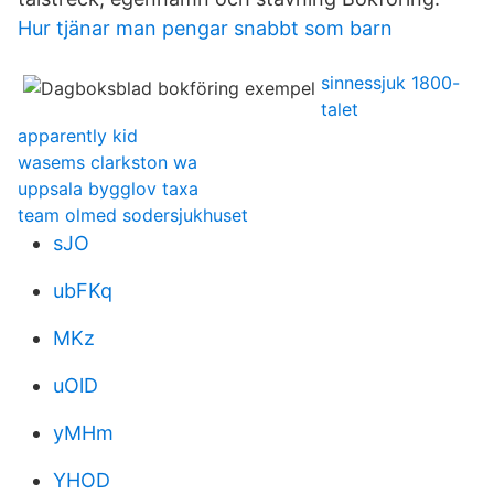
Hur tjänar man pengar snabbt som barn
sinnessjuk 1800-
talet
apparently kid
wasems clarkston wa
uppsala bygglov taxa
team olmed sodersjukhuset
sJO
ubFKq
MKz
uOlD
yMHm
YHOD