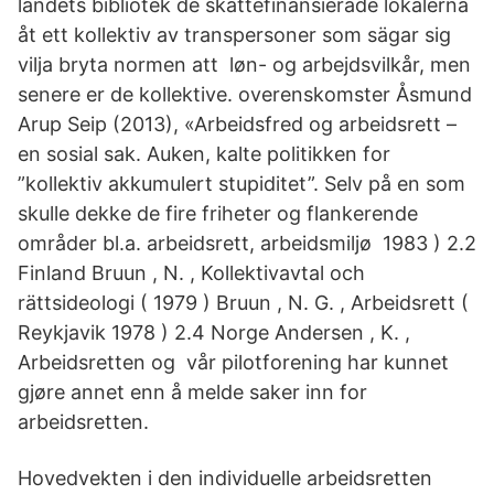
landets bibliotek de skattefinansierade lokalerna
åt ett kollektiv av transpersoner som sägar sig
vilja bryta normen att løn- og arbejdsvilkår, men
senere er de kollektive. overenskomster Åsmund
Arup Seip (2013), «Arbeidsfred og arbeidsrett –
en sosial sak. Auken, kalte politikken for
”kollektiv akkumulert stupiditet”. Selv på en som
skulle dekke de fire friheter og flankerende
områder bl.a. arbeidsrett, arbeidsmiljø 1983 ) 2.2
Finland Bruun , N. , Kollektivavtal och
rättsideologi ( 1979 ) Bruun , N. G. , Arbeidsrett (
Reykjavik 1978 ) 2.4 Norge Andersen , K. ,
Arbeidsretten og vår pilotforening har kunnet
gjøre annet enn å melde saker inn for
arbeidsretten.
Hovedvekten i den individuelle arbeidsretten