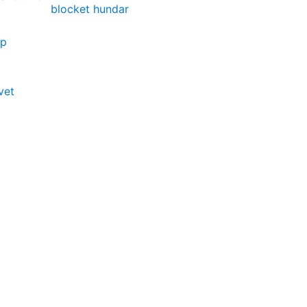
blocket hundar
op
vet