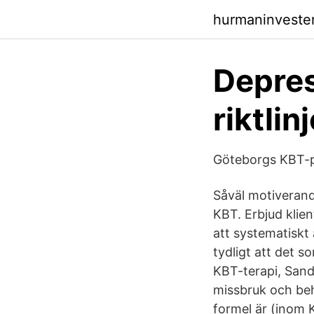
hurmaninveste
Depress
riktlin
Göteborgs KBT-p
Såväl motiverand
KBT. Erbjud klien
att systematiskt 
tydligt att det 
KBT-terapi, Sand
missbruk och beha
formel är (inom 