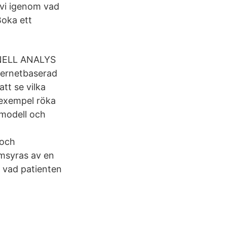
 vi igenom vad
Boka ett
NELL ANALYS
ernetbaserad
tt se vilka
l exempel röka
gsmodell och
 och
msyras av en
a vad patienten