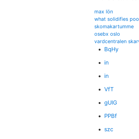
max lön
what solidifies po
skomakartumme
osebx oslo
vardcentralen skar
BqHy
in
in
VfT
gUlG
PPBf
szc