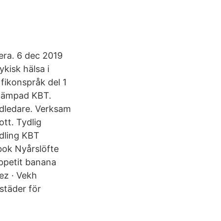
era. 6 dec 2019
ykisk hälsa i
fikonspråk del 1
llämpad KBT.
dledare. Verksam
tt. Tydlig
dling KBT
bok Nyårslöfte
appetit banana
ez · Vekh
städer för