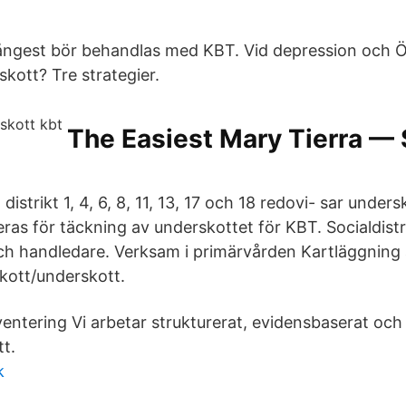
ångest bör behandlas med KBT. Vid depression och 
skott? Tre strategier.
The Easiest Mary Tierra — 
strikt 1, 4, 6, 8, 11, 13, 17 och 18 redovi- sar undersk
eras för täckning av underskottet för KBT. Socialdis
h handledare. Verksam i primärvården Kartläggning 
kott/underskott.
entering Vi arbetar strukturerat, evidensbaserat och 
tt.
k