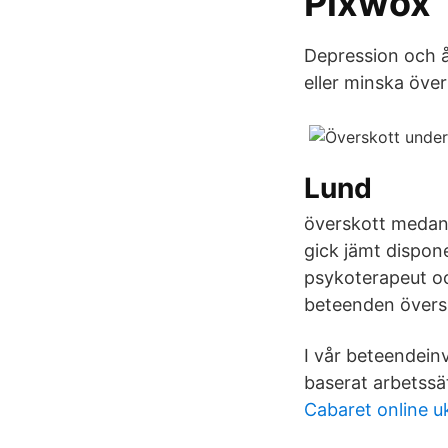
Pixwox
Depression och 
eller minska över
Lund
överskott medan di
gick jämt dispon
psykoterapeut oc
beteenden övers
I vår beteendeinv
baserat arbetssä
Cabaret online u