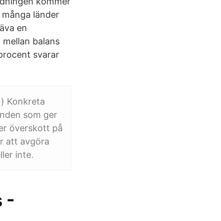
vändningen kommer
t många länder
räva en
 mellan balans
procent svarar
1) Konkreta
eenden som ger
ler överskott på
 att avgöra
ler inte.
 -