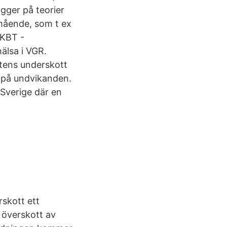
ygger på teorier
mående, som t ex
 KBT -
hälsa i VGR.
ntens underskott
t på undvikanden.
-Sverige där en
skott ett
e överskott av