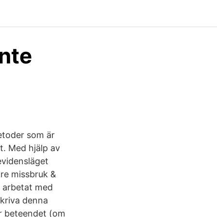
inte
etoder som är
tt. Med hjälp av
evidensläget
are missbruk &
r arbetat med
skriva denna
ar beteendet (om