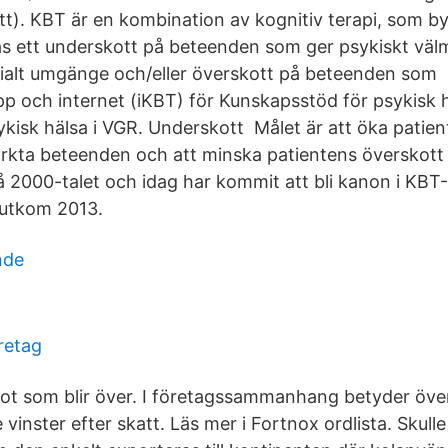
tt). KBT är en kombination av kognitiv terapi, som b
s ett underskott på beteenden som ger psykiskt väl
socialt umgänge och/eller överskott på beteenden som
rupp och internet (iKBT) för Kunskapsstöd för psykisk 
ykisk hälsa i VGR. Underskott Målet är att öka patie
tärkta beteenden och att minska patientens överskot
på 2000-talet och idag har kommit att bli kanon i KBT
 utkom 2013.
nde
retag
ot som blir över. I företagssammanhang betyder över
vinster efter skatt. Läs mer i Fortnox ordlista. Skull