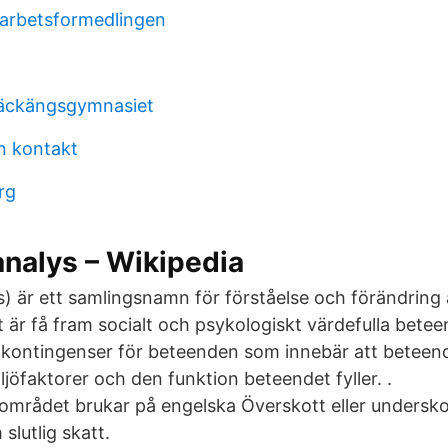
 arbetsformedlingen
bäckängsgymnasiet
n kontakt
rg
nalys – Wikipedia
s) är ett samlingsnamn för förståelse och förändring
 är få fram socialt och psykologiskt värdefulla bete
kontingenser för beteenden som innebär att beteend
iljöfaktorer och den funktion beteendet fyller. .
mrådet brukar på engelska Överskott eller underskott
slutlig skatt.