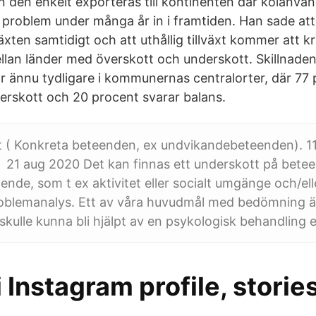
n den enkelt exporteras till kontinenten där kolan
rt problem under många år in i framtiden. Han sade at
äxten samtidigt och att uthållig tillväxt kommer att k
llan länder med överskott och underskott. Skillnaden
r ännu tydligare i kommunernas centralorter, där 77 
derskott och 20 procent svarar balans.
t ( Konkreta beteenden, ex undvikandebeteenden). 1
r 21 aug 2020 Det kan finnas ett underskott på bet
ende, som t ex aktivitet eller socialt umgänge och/el
blemanalys. Ett av våra huvudmål med bedömning är
kulle kunna bli hjälpt av en psykologisk behandling el
 Instagram profile, stories