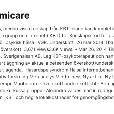
micare
, medan vissa redskap från KBT ibland kan komplett
t, i grupp och internet (iKBT) för Kunskapsstöd för ps
ör psykisk hälsa i VGR. Underskott 26 mar 2014 Tba 
överskott. 3,671 views3.6K views. • Mar 26, 2014 Ti
B. Sverigehälsan AB. Leg KBT-psykoterapeut och han
artläggning av aktuella beteenden överskott/undersko
ler, agenda, Hasardspelsyndrom Hälsa Internetbehan
ativ forskning Metaanalys Mindfulness Ny artikel Ny 
erapi Mariborinfo · överskott underskott kbt · Bon 
nne kurkussa proppu · Alejandra valdes martin rodrigu
yan KBT och högre lokalkostnader för genomgångsbo