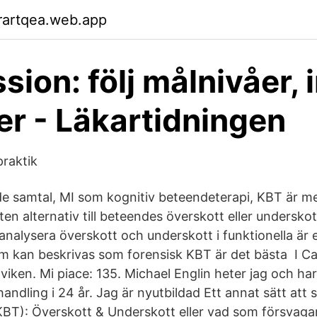
rartqea.web.app
ion: följ målnivåer, 
jer - Läkartidningen
raktik
e samtal, MI som kognitiv beteendeterapi, KBT är m
ten alternativ till beteendes överskott eller undersko
analysera överskott och underskott i funktionella är 
som kan beskrivas som forensisk KBT är det bästa I C
viken. Mi piace: 135. Michael Englin heter jag och ha
ndling i 24 år. Jag är nyutbildad Ett annat sätt att 
KBT): Överskott & Underskott eller vad som försvag