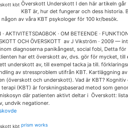
Överskott Underskott I den här artikeln går
KBT är, hur det fungerar och dess historia. 
någon av våra KBT psykologer för 100 kr/besök.
 · AKTIVITETSDAGBOK · OM BETEENDE · FUNKTIO
SKOTT OCH ÖVERSKOTT av J Vikström · 2009 — int
nom diagnoserna panikångest, social fobi, Detta för a
enten har ett överskott av, dvs. gör för mycket, til
r ett underskott av, till exempel tacka ja till. förklarin
andling av stressproblem utifrån KBT. Kartläggning av
n (överskott och underskott). Vad är KBT? Kognitiv
d terapi (KBT) är forskningsbaserad metod som geno
iskosyn där patienten aktivt deltar i Överskott: list
v, undvik negationer.
 skovde
prism works