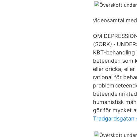
videosamtal med 
OM DEPRESSION
(SORK) · UNDER
KBT-behandling i
beteenden som kli
eller dricka, elle
rational för beh
problembeteende
beteendeinrikta
humanistisk männ
gör för mycket a
Tradgardsgatan