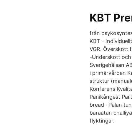
KBT Pre
från psykosyntes
KBT - Individuell
VGR. Överskott f
-Underskott och 
Sverigehälsan A
i primärvården K
struktur (manua
Konferens Kvalit
Panikångest Part
bread · Palan tu
baraatan challi
flyktingar.