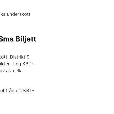
Öka underskott
Sms Biljett
ott. Distrikt 9
trikten Leg KBT-
av aktuella
utifrån ett KBT-