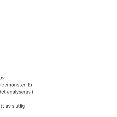
 av
endemönster. En
et analyseras i
 av slutlig