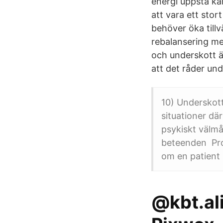
energi uppstå ka
att vara ett sto
behöver öka tillv
rebalansering me
och underskott ä
att det råder un
10) Underskot
situationer dä
psykiskt välmå
beteenden Pro
om en patient s
@kbt.ali