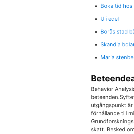
Boka tid hos
Uli edel
Borås stad 
Skandia bola
Maria stenbe
Beteendea
Behavior Analysi
beteenden.Syftet
utgångspunkt är 
förhållande till m
Grundforskningso
skatt. Besked om 